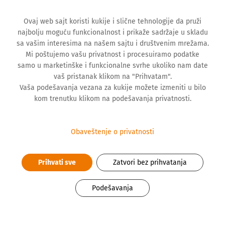
Ovaj web sajt koristi kukije i slične tehnologije da pruži
najbolju moguću funkcionalnost i prikaže sadržaje u skladu
sa vašim interesima na našem sajtu i društvenim mrežama.
Mi poštujemo vašu privatnost i procesuiramo podatke
samo u marketinške i funkcionalne svrhe ukoliko nam date
vaš pristanak klikom na "Prihvatam".
Vaša podešavanja vezana za kukije možete izmeniti u bilo
kom trenutku klikom na podešavanja privatnosti.
Katarina Hasanović
Obaveštenje o privatnosti
studentkinja VI godine Medicinskog fakulteta
Univerziteta u Beogradu i stipendistkinja Hemofarm
Prihvati sve
Zatvori bez prihvatanja
fondacije 2019/2020.
Podešavanja