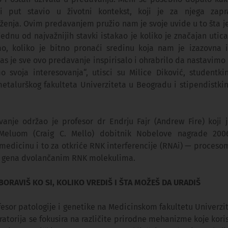
rni put stavio u životni kontekst, koji je za njega zap
enja. Ovim predavanjem pružio nam je svoje uvide u to šta j
jednu od najvažnijih stavki istakao je koliko je značajan utica
o, koliko je bitno pronaći sredinu koja nam je izazovna i
as je sve ovo predavanje inspirisalo i ohrabrilo da nastavimo
 svoja interesovanja“, utisci su Milice Diković, studentki
etalurškog fakulteta Univerziteta u Beogradu i stipendistk
anje održao je profesor dr Endrju Fajr (Andrew Fire) koji 
Meluom (Craig C. Mello) dobitnik Nobelove nagrade 200
li medicinu i to za otkriće RNK interferencije (RNAi) — proce
e gena dvolančanim RNK molekulima.
BORAVIŠ KO SI, KOLIKO VREDIŠ I ŠTA MOŽEŠ DA URADIŠ
ofesor patologije i genetike na Medicinskom fakultetu Univerzi
atorija se fokusira na različite prirodne mehanizme koje korist