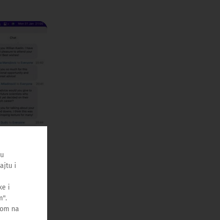
ću
ajtu i
e i
m".
kom na