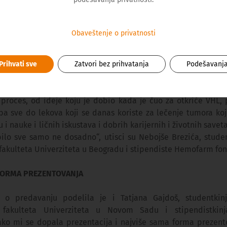
 KADA MI JE NEŠTO OVAKO DRŽALO PAŽNJU
Obaveštenje o privatnosti
 što je dr Kejlin počeo svojim pričama iz detinjstva. Sa neki
ovetio — lepo je znati da i Nobelovac nije voleo da uči i bu
e sebe kao sasvim običnog učenika u srednjoj školi koji 
Prihvati sve
Zatvori bez prihvatanja
Podešavanj
onašao ono što ga interesuje i na čemu je izgradio karijeru. 
e stvari iz njegove rane biografije. Celo svoje životno delo pred
 proces, od ideje koju je dobio kada je čuo za otkriće VHL, 
 pa sve do lekova koji se danas koriste za lečenje tumora koj
tu i nauke i ličnih iskustava i dobrih karijernih i životnih savet
ilo sve samo ne dosadno“, utisci su Nebojše Brezića, stude
fakulteta Univerziteta u Beogradu i stipendiste Hemofarm fon
FORMA PREZENTOVANJA
e o predavanju podelila je i Tatjana Gajdoš, studentkin
 fakulteta Univerziteta u Novom Sadu i stipendistki
Jako mi se dopala prezentacija i najviše sama forma prezent