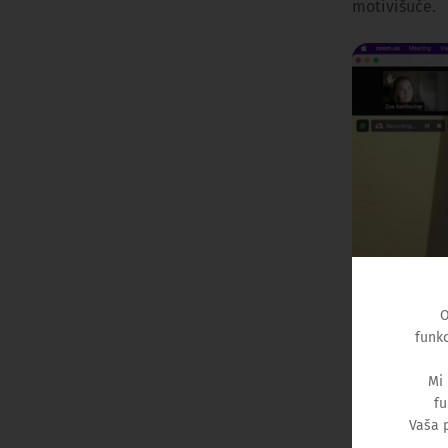
motivišuće.
O
funkc
Mi
fu
Vaša 