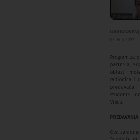
OBRAZOVANJ
03. Feb 2022.
Program za o
partnera, Sr
oblasti mole
radionica i 
predavača i
studente mo
Vršcu.
PREDAVANJA
Ova saradnja
“Nedelja sa 