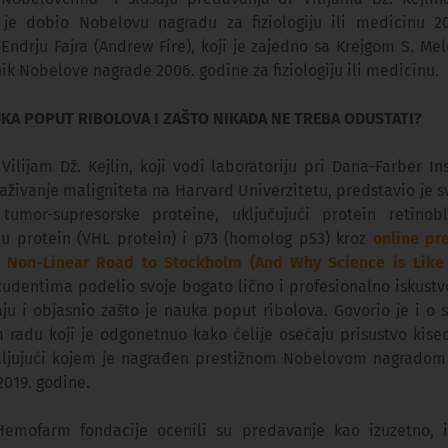
i je dobio Nobelovu nagradu za fiziologiju ili medicinu 2
Endrju Fajra (Andrew Fire), koji je zajedno sa Krejgom S. Me
ik Nobelove nagrade 2006. godine za fiziologiju ili medicinu.
UKA POPUT RIBOLOVA I ZAŠTO NIKADA NE TREBA ODUSTATI?
ilijam Dž. Kejlin, koji vodi laboratoriju pri Dana-Farber Ins
raživanje maligniteta na Harvard Univerzitetu, predstavio je sv
tumor-supresorske proteine, uključujući protein retinob
u protein (VHL protein) i p73 (homolog p53) kroz
online pr
d Non-Linear Road to Stockholm (And Why Science is Like 
studentima podelio svoje bogato lično i profesionalno iskustv
ju i objasnio zašto je nauka poput ribolova. Govorio je i o
m radu koji je odgonetnuo kako ćelije osećaju prisustvo kiseo
aljujući kojem je nagrađen prestižnom Nobelovom nagradom z
2019. godine.
Hemofarm fondacije ocenili su predavanje kao izuzetno, i