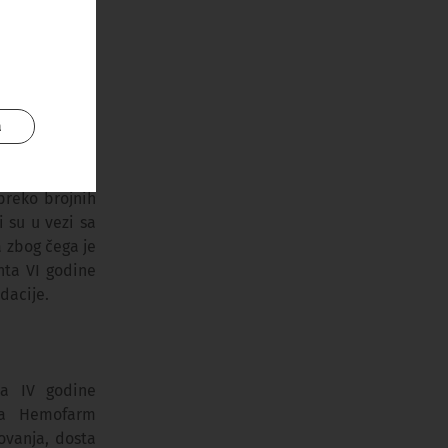
m pričama sam
ba činjenice.
je, sticajem
a
Ohrabrujuće je
stavio je kroz
preko brojnih
i su u vezi sa
a zbog čega je
nta VI godine
dacije.
ja IV godine
nja Hemofarm
ovanja, dosta