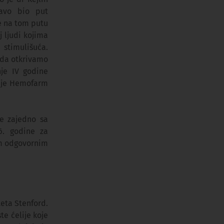
ravo bio put
e na tom putu
j ljudi kojima
 stimulišuća.
 da otkrivamo
nje IV godine
inje Hemofarm
je zajedno sa
6. godine za
som odgovornim
teta Stenford.
e ćelije koje