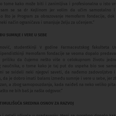
o tome kako može biti i zanimljiva i profesionalna u isto v
a sam se sa dr Kejlinom jer volim da učim samostalno i
o što je Program za obrazovanje Hemofarm fondacije, dok 
neki način ograničava i smanjuje želju za učenjem.“
ĐU SUMNJE I VERE U SEBE
unović, studentkinji V godine Farmaceutskog fakulteta Un
tipendistkinji Hemofarm fondacije se veoma dopalo predavan
priliku da čujemo nešto više o celokupnom životu jedno
 naučnika, o tome kako je taj put do uspeha bio sve samo
i se svideli neki njegovi saveti, da nađemo zadovoljstvo 
, da je dobro imati balans između sumnje i vere u sebe, jer z
rezan, a zbog samopouzdanja, kada naiđeš na neko veliko pitan
ašto ne bih baš ja našla odgovor.“
STIMULIŠUĆA SREDINA OSNOV ZA RAZVOJ
o i ostali uživala u predavanju. Meni se posebno dopalo kako