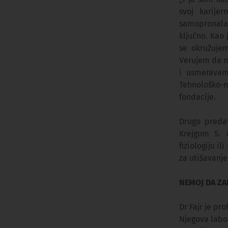
svoj karije
samopronalaž
ključno. Kao 
se okružujem
Verujem da n
i usmeravamo
Tehnološko-m
fondacije.
Drugo predav
Krejgom S. 
fiziologiju i
za utišavanj
NEMOJ DA ZA
Dr Fajr je pr
Njegova labor