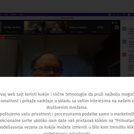
vaj web sajt koristi kukije i slične tehnologije da pruži najbolju mogu
ionalnost i prikaže sadržaje u skladu sa vašim interesima na našem s
društvenim mrežama.
 poštujemo vašu privatnost i procesuiramo podatke samo u marketinšk
nkcionalne svrhe ukoliko nam date vaš pristanak klikom na "Prihvata
podešavanja vezana za kukije možete izmeniti u bilo kom trenutku kli
podešavanja privatnosti.