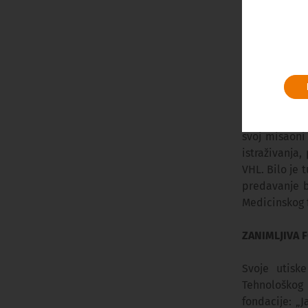
NE SEĆAM SE
„Sviđa mi se
se baš poist
Predstavio j
okolnosti, pr
bilo čuti nek
svoj misaoni
istraživanja,
VHL. Bilo je 
predavanje b
Medicinskog 
ZANIMLJIVA 
Svoje utisk
Tehnološkog
fondacije: „