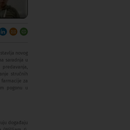
stavlja novog
na saradnja u
h predavanja,
anje stručnih
farmacije za
nom pogonu u
vuju događaju
a (William G.