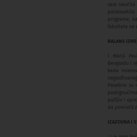
sam naučila 
poistovetil
programe, ka
fakulteta na 
BALANS IZME
I Mariji Pa
Beogradu i s
kada imamo 
nagrađivanog
Posebno su m
postignućima
pažljiv i op
da pomisliš z
IZAZOVNA I 
„I ja sam ka