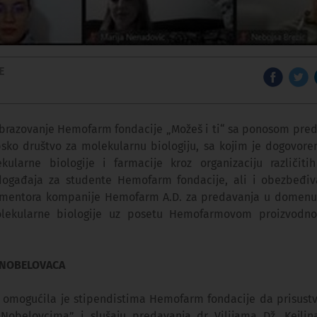
E
brazovanje Hemofarm fondacije „Možeš i ti“ sa ponosom pred
psko društvo za molekularnu biologiju, sa kojim je dogovore
kularne biologije i farmacije kroz organizaciju različiti
događaja za studente Hemofarm fondacije, ali i obezbeđiv
 mentora kompanije Hemofarm A.D. za predavanja u domenu 
lekularne biologije uz posetu Hemofarmovom proizvod
 NOBELOVACA
 omogućila je stipendistima Hemofarm fondacije da prisust
Nobelovcima” i slušaju predavanja dr Vilijama Dž. Kejlin