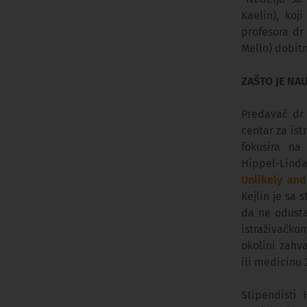
Kaelin), koj
profesora dr 
Mello) dobitn
ZAŠTO JE NA
Predavač dr V
centar za ist
fokusira na 
Hippel-Linda
Unlikely an
Kejlin je sa 
da ne odusta
istraživačko
okolini zahv
ili medicinu 
Stipendisti 