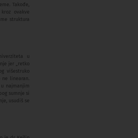
reme. Takođe,
 kroz ovakve
me struktura
iverziteta u
je jer „retko
g višestruko
 ne linearan.
i u najmanjim
bog sumnje si
je, usudiš se
 je dr Kejlin