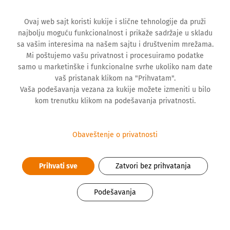
Ovaj web sajt koristi kukije i slične tehnologije da pruži
najbolju moguću funkcionalnost i prikaže sadržaje u skladu
sa vašim interesima na našem sajtu i društvenim mrežama.
Mi poštujemo vašu privatnost i procesuiramo podatke
samo u marketinške i funkcionalne svrhe ukoliko nam date
vaš pristanak klikom na "Prihvatam".
VESTI
Vaša podešavanja vezana za kukije možete izmeniti u bilo
kom trenutku klikom na podešavanja privatnosti.
Nema napretka bez saradnje sa
Obaveštenje o privatnosti
mladima
Prihvati sve
Zatvori bez prihvatanja
Podešavanja