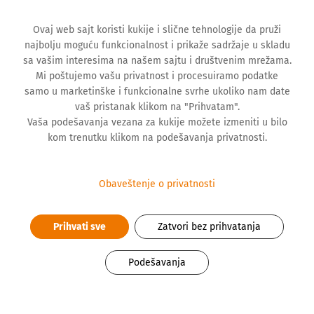
Ovaj web sajt koristi kukije i slične tehnologije da pruži
najbolju moguću funkcionalnost i prikaže sadržaje u skladu
sa vašim interesima na našem sajtu i društvenim mrežama.
Mi poštujemo vašu privatnost i procesuiramo podatke
samo u marketinške i funkcionalne svrhe ukoliko nam date
vaš pristanak klikom na "Prihvatam".
VESTI
Vaša podešavanja vezana za kukije možete izmeniti u bilo
kom trenutku klikom na podešavanja privatnosti.
Početak koji se pamti. Ljudi u koje
Obaveštenje o privatnosti
verujemo.
Prihvati sve
Zatvori bez prihvatanja
Podešavanja