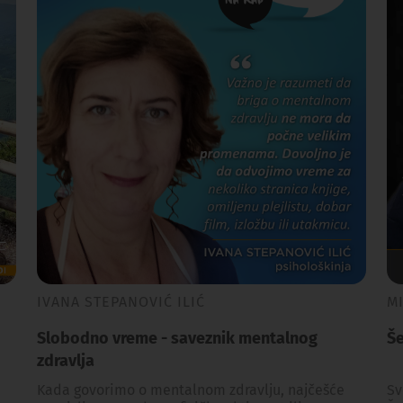
IVANA STEPANOVIĆ ILIĆ
M
Slobodno vreme - saveznik mentalnog
Še
zdravlja
Kada govorimo o mentalnom zdravlju, najčešće
Sv