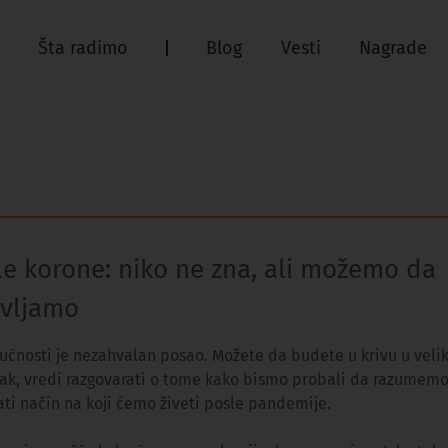
Šta radimo
Blog
Vesti
Nagrade
le korone: niko ne zna, ali možemo da
avljamo
ćnosti je nezahvalan posao. Možete da budete u krivu u veliko
Ipak, vredi razgovarati o tome kako bismo probali da razumem
ati način na koji ćemo živeti posle pandemije.