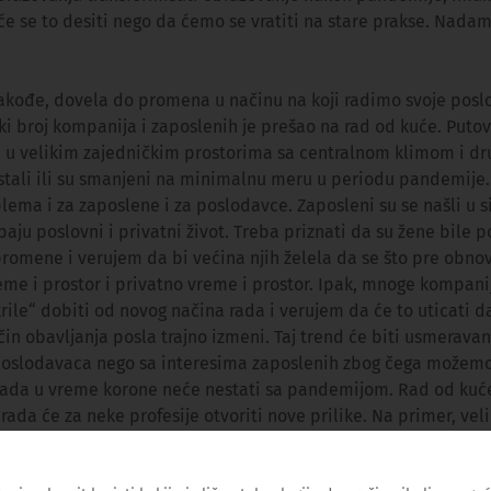
će se to desiti nego da ćemo se vratiti na stare prakse. Nada
takođe, dovela do promena u načinu na koji radimo svoje posl
i broj kompanija i zaposlenih je prešao na rad od kuće. Puto
d u velikim zajedničkim prostorima sa centralnom klimom i dr
tali ili su smanjeni na minimalnu meru u periodu pandemije. 
lema i za zaposlene i za poslodavce. Zaposleni su se našli u s
paju poslovni i privatni život. Treba priznati da su žene bile
romene i verujem da bi većina njih želela da se što pre obno
me i prostor i privatno vreme i prostor. Ipak, mnoge kompani
ile“ dobiti od novog načina rada i verujem da će to uticati d
in obavljanja posla trajno izmeni. Taj trend će biti usmeravan
poslodavaca nego sa interesima zaposlenih zbog čega možem
ada u vreme korone neće nestati sa pandemijom. Rad od kuć
 rada će za neke profesije otvoriti nove prilike. Na primer, ve
zahvaljujući novim modelima rada razvijenim tokom pandemije
a angažuje nekoga ko će ostati u svojoj zemlji i svom stanu nego