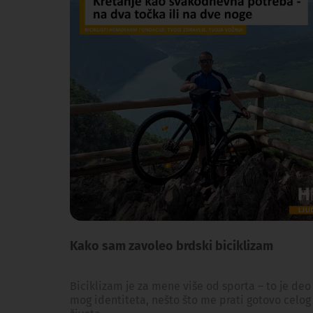
Kako sam zavoleo brdski biciklizam
Biciklizam je za mene više od sporta – to je deo
mog identiteta, nešto što me prati gotovo celog