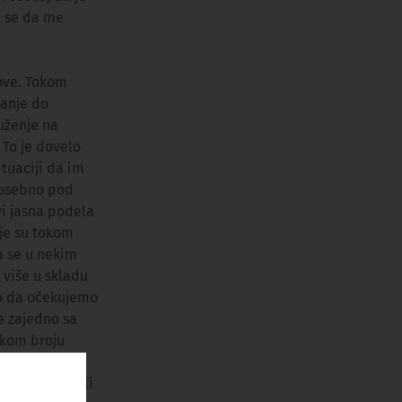
m se da me
ove. Tokom
vanje do
uženje na
To je dovelo
ituaciji da im
 posebno pod
vi jasna podela
je su tokom
a se u nekim
 više u skladu
o da očekujemo
e zajedno sa
likom broju
, biti
 što je to bili