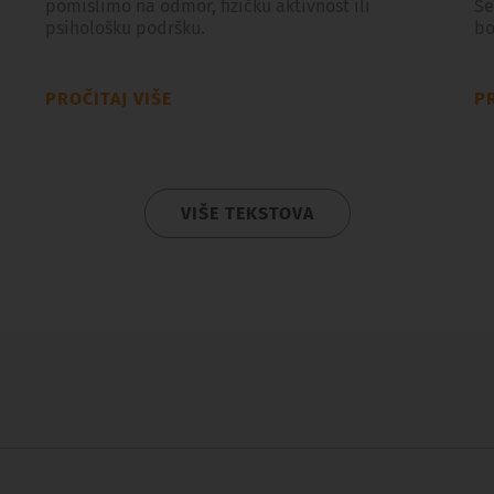
pomislimo na odmor, fizičku aktivnost ili
Še
psihološku podršku.
bo
PROČITAJ VIŠE
PR
VIŠE TEKSTOVA