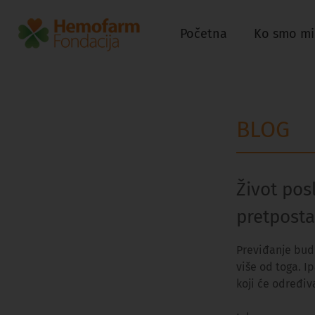
Početna
Ko smo mi
BLOG
Život pos
pretpost
Previđanje budu
više od toga. 
koji će određiv