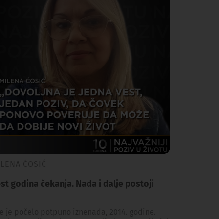
ILENA ĆOSIĆ
st godina čekanja. Nada i dalje postoji
e je počelo potpuno iznenada, 2014. godine.