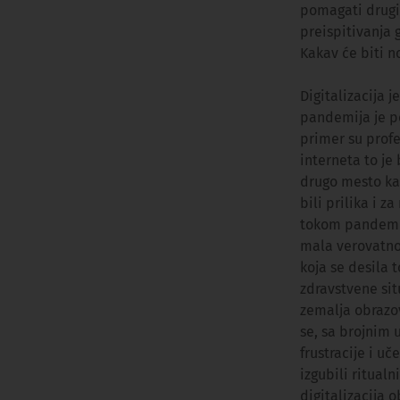
pomagati drugi
preispitivanja 
Kakav će biti no
Digitalizacija j
pandemija je po
primer su profe
interneta to je
drugo mesto kak
bili prilika i 
tokom pandemije
mala verovatnoć
koja se desila 
zdravstvene sit
zemalja obrazo
se, sa brojnim 
frustracije i u
izgubili ritual
digitalizacija 