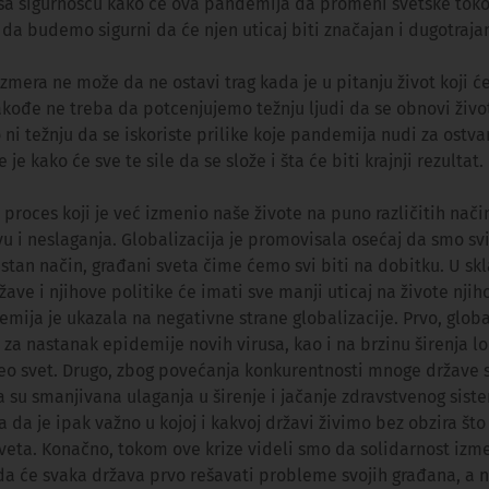
sa sigurnošću kako će ova pandemija da promeni svetske toko
a budemo sigurni da će njen uticaj biti značajan i dugotraja
zmera ne može da ne ostavi trag kada je u pitanju život koji će
akođe ne treba da potcenjujemo težnju ljudi da se obnovi živo
 ni težnju da se iskoriste prilike koje pandemija nudi za ostva
e je kako će sve te sile da se slože i šta će biti krajnji rezultat.
e proces koji je već izmenio naše živote na puno različitih nači
u i neslaganja. Globalizacija je promovisala osećaj da smo sv
estan način, građani sveta čime ćemo svi biti na dobitku. U sk
ave i njihove politike će imati sve manji uticaj na živote njih
ija je ukazala na negativne strane globalizacije. Prvo, global
za nastanak epidemije novih virusa, kao i na brzinu širenja l
eo svet. Drugo, zbog povećanja konkurentnosti mnoge države 
 su smanjivana ulaganja u širenje i jačanje zdravstvenog sis
a da je ipak važno u kojoj i kakvoj državi živimo bez obzira št
sveta. Konačno, tokom ove krize videli smo da solidarnost iz
 da će svaka država prvo rešavati probleme svojih građana, a 