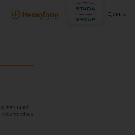
SRB
j meri ili još
o neke trendove