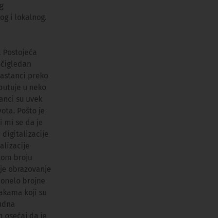
g
og i lokalnog.
. Postojeća
očigledan
sastanci preko
tputuje u neko
anci su uvek
ota. Pošto je
 mi se da je
digitalizacije
alizacije
kom broju
je obrazovanje
donelo brojne
bakama koji su
nudna
 osećaj da je