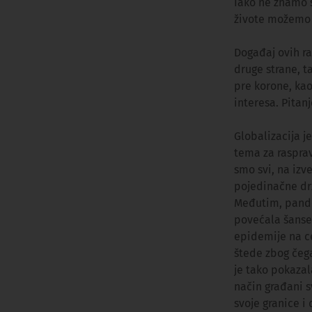
Iako ne znamo 
živote možemo d
Događaj ovih ra
druge strane, t
pre korone, kao
interesa. Pitanj
Globalizacija j
tema za rasprav
smo svi, na izv
pojedinačne drž
Međutim, pandem
povećala šanse 
epidemije na c
štede zbog čega
je tako pokazal
način građani 
svoje granice i