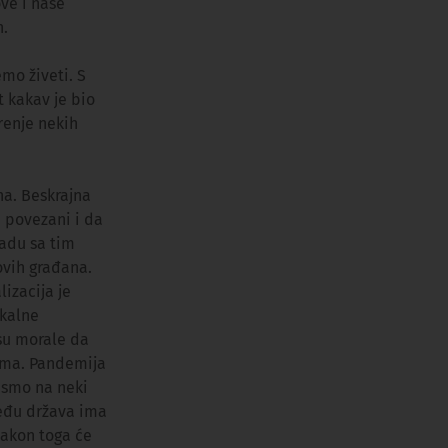
ve i naše
n.
mo živeti. S
t kakav je bio
renje nekih
na. Beskrajna
i povezani i da
ladu sa tim
ovih građana.
izacija je
okalne
su morale da
tema. Pandemija
o smo na neki
među država ima
nakon toga će