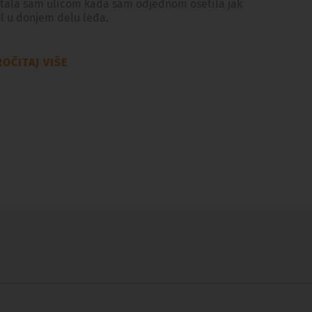
tala sam ulicom kada sam odjednom osetila jak
l u donjem delu leđa.
OČITAJ VIŠE