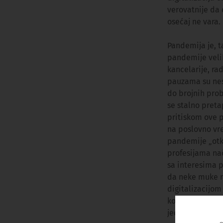
verovatnije da 
osećaj ne vara.
Pandemija je, 
pandemije velik
kancelarije, ra
pauzama su nes
do brojnih prob
se stalno preta
pritiskom ove p
na poslovno vre
pandemije „otkr
profesijama nač
sa interesima 
da neke muke r
digitalizacijom
kompanija će, 
jednostavnije d