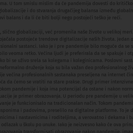
ma. U tom smislu mislim da će pandemija dovesti do kritičko
globalizacije i do stvaranja drugačijeg balansa između globaln
vi balans i da li će biti bolji nego postojeći teško je reći.
e, slično globalizaciji, već promenila naše živote u velikoj meri
jačala postojeće trendove digitalizacije naših života. Jedan 
sionalni sastanci. Iako je i pre pandemije bilo moguće da se 
 bilo veoma retko. Većina ljudi je preferirala da se spakuje i o
o bi se uživo srela sa kolegama i koleginicama. Poslovni sast
za neformalno druženje koja su bila važan deo profesionalnog živ
 većina profesionalnih sastanaka preseljena na internet čini
a da ćemo se vratiti na stare prakse. Drugi primer intenzivne 
tokom pandemije i koja ima potencijal da ostane i nakon norm
uacije je primer obrazovanja. U periodu pre pandemije u veli
vanje je funkcionisalo na tradicionalan način. Tokom pandemi
usponima i padovima, preselilo na digitalne platforme. To je 
čenicima i nastavnicima i roditeljima, a verovatno i dekama i 
ni odlazak u školu po unuke. Iako je neizvesno kako će ova pri
obrazovanja transformisati obrazovanje nakon pandemije, imam