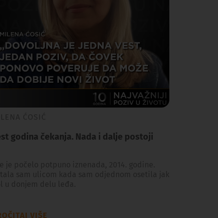
ILENA ĆOSIĆ
st godina čekanja. Nada i dalje postoji
e je počelo potpuno iznenada, 2014. godine.
tala sam ulicom kada sam odjednom osetila jak
l u donjem delu leđa.
OČITAJ VIŠE