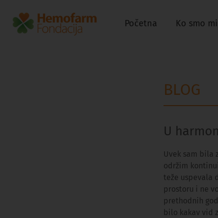
Početna
Ko smo mi
BLOG
U harmoni
Uvek sam bila z
održim kontinui
teže uspevala 
prostoru i ne v
prethodnih godi
bilo kakav vid 