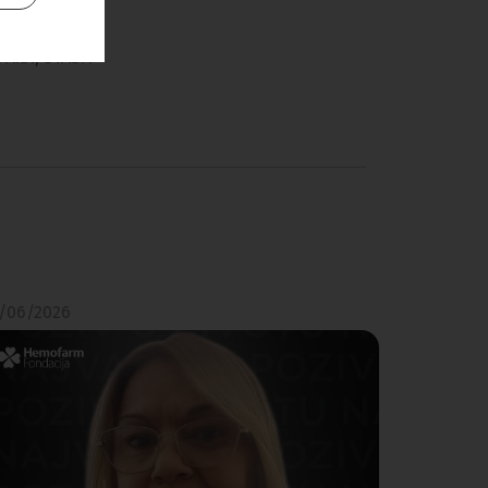
CEUTICAL
A.D., STADA
/06/2026