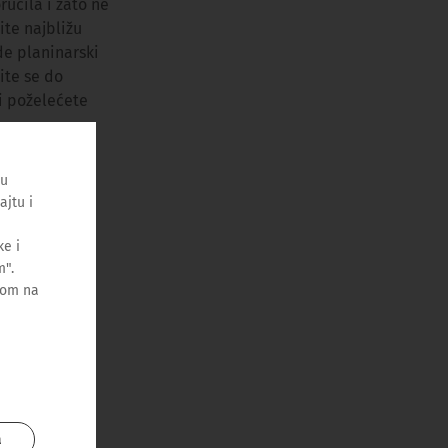
učila i zato ne
ite najbližu
ode planinarski
ite se do
 i poželećete
ću
ajtu i
e i
m".
kom na
a