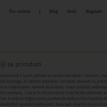
Šta radimo
Blog
Vesti
Nagrade
ji sa prirodom
aljubljenik u sport, aktivno se bavila odbojkom i tenisom, tru
tet treninga, ali nekako poslovne i privatne obaveze su prevl
da se organizujem. Iskrena da budem, nisam ljubitelj vežbanj
olim teretane, i sve je to uticalo da se moja fizička aktivnost 
na. A onda je stiglo vreme pandemije kada je bilo izuzetno t
zajedničkih sportskih aktivnosti. Tada sam shvatila da mi bliz