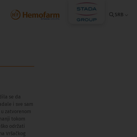
SRB
dila se da
adale i sve sam
a u zatvorenom
smanji tokom
eško održati
ina Vršačkog