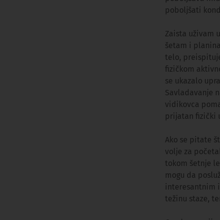
poboljšati kond
Zaista uživam 
šetam i planin
telo, preispitu
fizičkom aktivn
se ukazalo upra
Savladavanje n
vidikovca poma
prijatan fizičk
Ako se pitate š
volje za početa
tokom šetnje le
mogu da posluže
interesantnim i
težinu staze, t