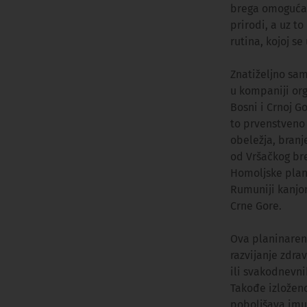
brega omogućav
prirodi, a uz t
rutina, kojoj s
Znatiželjno sam
u kompaniji org
Bosni i Crnoj G
to prvenstveno 
obeležja, branj
od Vršačkog br
Homoljske plani
Rumuniji kanjon
Crne Gore.
Ova planinaren
razvijanje zdr
ili svakodnevni
Takođe izloženo
poboljšava imun