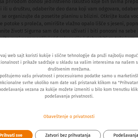
a prirodom donosi jedinstveno iskustvo koje bih svima prepor
i ili u društvu, odaberite deo dana koji vam odgovara, odaber
li se organizujte da posetite planinu u blizini. Otkrijte kuda v
te potoke s proleća, omirišite vlažno opalo lišće s jeseni, popn
nite život! Sigurna sam da ćete uživati i biti ponosni na sebe
vite ovaj nezamenljivi vid rekreacije i dobrobiti za telo i um.
vaj web sajt koristi kukije i slične tehnologije da pruži najbolju mogu
ionalnost i prikaže sadržaje u skladu sa vašim interesima na našem s
društvenim mrežama.
 poštujemo vašu privatnost i procesuiramo podatke samo u marketinšk
nkcionalne svrhe ukoliko nam date vaš pristanak klikom na "Prihvata
podešavanja vezana za kukije možete izmeniti u bilo kom trenutku kli
podešavanja privatnosti.
Obaveštenje o privatnosti
AUTOR TEKSTA
Prihvati sve
Zatvori bez prihvatanja
Podešavanj