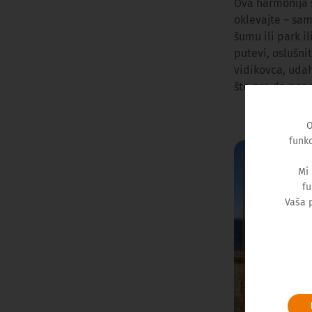
Ova harmonija s
oklevajte – sam
šumu ili park i
putevi, oslušni
vidikovca, udah
što pre da pono
O
funkc
Mi
fu
Vaša 