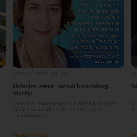
IVANA STEPANOVIĆ ILIĆ
M
Slobodno vreme - saveznik mentalnog
Še
zdravlja
Kada govorimo o mentalnom zdravlju, najčešće
Sv
pomislimo na odmor, fizičku aktivnost ili
Še
psihološku podršku.
bo
PROČITAJ VIŠE
PR