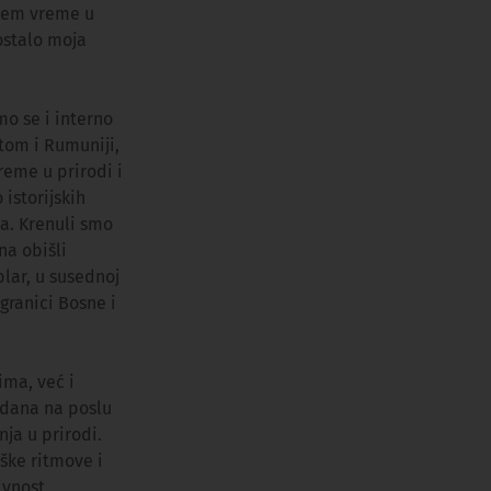
edem vreme u
postalo moja
o se i interno
otom i Rumuniji,
reme u prirodi i
istorijskih
ta. Krenuli smo
na obišli
blar, u susednoj
granici Bosne i
ma, već i
 dana na poslu
nja u prirodi.
ške ritmove i
ivnost,