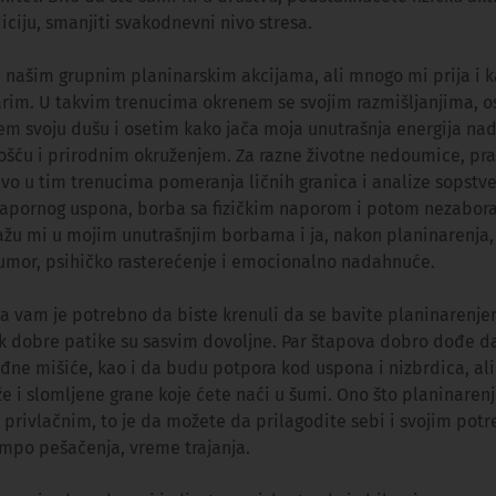
iciju, smanjiti svakodnevni nivo stresa.
u našim grupnim planinarskim akcijama, ali mnogo mi prija i 
arim. U takvim trenucima okrenem se svojim razmišljanjima, o
jem svoju dušu i osetim kako jača moja unutrašnja energija n
ošću i prirodnim okruženjem. Za razne životne nedoumice, pra
vo u tim trenucima pomeranja ličnih granica i analize sopstv
apornog uspona, borba sa fizičkim naporom i potom nezabora
žu mi u mojim unutrašnjim borbama i ja, nakon planinarenja
i umor, psihičko rasterećenje i emocionalno nadahnuće.
ta vam je potrebno da biste krenuli da se bavite planinarenj
k dobre patike su sasvim dovoljne. Par štapova dobro dođe da
đne mišiće, kao i da budu potpora kod uspona i nizbrdica, ali
 i slomljene grane koje ćete naći u šumi. Ono što planinaren
 privlačnim, to je da možete da prilagodite sebi i svojim pot
empo pešačenja, vreme trajanja.