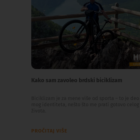
Kako sam zavoleo brdski biciklizam
Biciklizam je za mene više od sporta – to je deo
mog identiteta, nešto što me prati gotovo celog
života.
PROČITAJ VIŠE