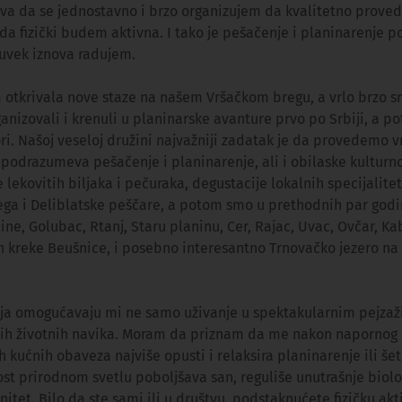
a da se jednostavno i brzo organizujem da kvalitetno prov
o da fizički budem aktivna. I tako je pešačenje i planinarenje 
e uvek iznova radujem.
 otkrivala nove staze na našem Vršačkom bregu, a vrlo brzo sm
anizovali i krenuli u planinarske avanture prvo po Srbiji, a p
ori. Našoj veseloj družini najvažniji zadatak je da provedemo v
podrazumeva pešačenje i planinarenje, ali i obilaske kulturno 
e lekovitih biljaka i pečuraka, degustacije lokalnih specijalite
ega i Deliblatske peščare, a potom smo u prethodnih par godi
ne, Golubac, Rtanj, Staru planinu, Cer, Rajac, Uvac, Ovčar, Ka
 kreke Beušnice, i posebno interesantno Trnovačko jezero na 
ja omogućavaju mi ne samo uživanje u spektakularnim pejzaži
avih životnih navika. Moram da priznam da me nakon napornog
h kućnih obaveza najviše opusti i relaksira planinarenje ili šet
st prirodnom svetlu poboljšava san, reguliše unutrašnje biolo
itet. Bilo da ste sami ili u društvu, podstaknućete fizičku akt