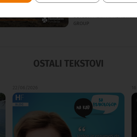
VESNA CVRKOTA
HEAD OF INTERNAL PHARMA
DEVELOPMENT AT HEMOFARM 
GROUP
OSTALI TEKSTOVI
22/06/2026
16