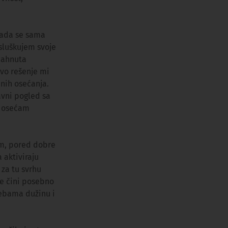
kada se sama
sluškujem svoje
adahnuta
vo rešenje mi
enih osećanja.
vni pogled sa
, osećam
em, pored dobre
 aktiviraju
 za tu svrhu
je čini posebno
rebama dužinu i