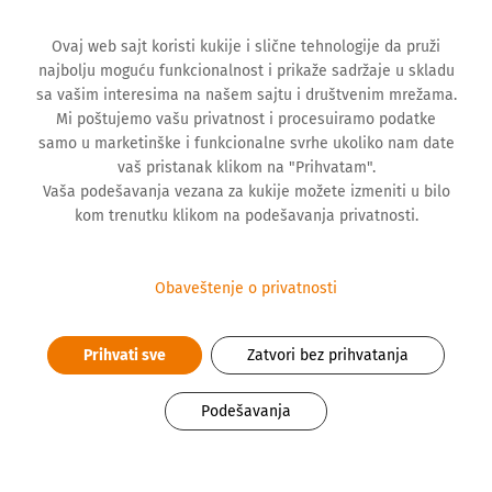
Ovaj web sajt koristi kukije i slične tehnologije da pruži
najbolju moguću funkcionalnost i prikaže sadržaje u skladu
sa vašim interesima na našem sajtu i društvenim mrežama.
Mi poštujemo vašu privatnost i procesuiramo podatke
samo u marketinške i funkcionalne svrhe ukoliko nam date
vaš pristanak klikom na "Prihvatam".
BLOG
Vaša podešavanja vezana za kukije možete izmeniti u bilo
kom trenutku klikom na podešavanja privatnosti.
Neophodno mnogo više
Obaveštenje o privatnosti
bicklističkih staza
Prihvati sve
Zatvori bez prihvatanja
1. Kada si zavoleo biciklizam i kako si došao do
ultramaratona?
Podešavanja
Rođen sam u Kikindi, mestu koje ima sve preduslove za
ljubav prema biciklu i prirodi – reku, kanal, skelu. Još
kao klinac sam zavoleo vožnju, ali prelomni trenutak bio