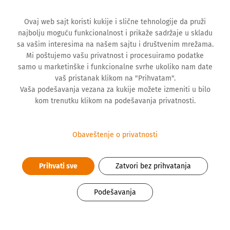
Ovaj web sajt koristi kukije i slične tehnologije da pruži
najbolju moguću funkcionalnost i prikaže sadržaje u skladu
sa vašim interesima na našem sajtu i društvenim mrežama.
Mi poštujemo vašu privatnost i procesuiramo podatke
samo u marketinške i funkcionalne svrhe ukoliko nam date
vaš pristanak klikom na "Prihvatam".
VESTI
Vaša podešavanja vezana za kukije možete izmeniti u bilo
kom trenutku klikom na podešavanja privatnosti.
Transplantacija organa: Šta Srbiji
Obaveštenje o privatnosti
nedostaje za efikasan sistem
Prihvati sve
Zatvori bez prihvatanja
Podešavanja