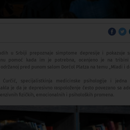
adih u Srbiji prepoznaje simptome depresije i pokazuje 
učnu pomoć kada im je potrebna, ocenjeno je na tribini
 održanoj pred punom salom Dorćol Platza na temu „Mladi i de
 Ćurčić, specijalistkinja medicinske psihologije i jedna
stakla je da je depresivno raspoloženje često povezano sa ad
enzivnih fizičkih, emocionalnih i psiholoških promena.