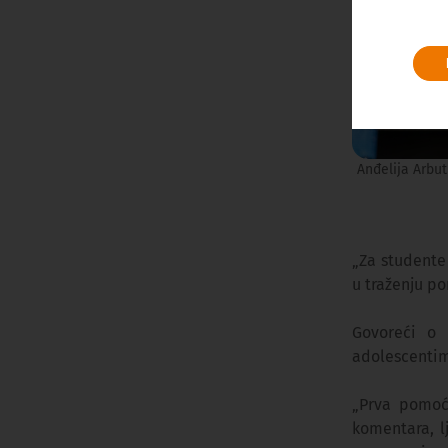
Anđelija Arbut
„Za studente
u traženju po
Govoreći o u
adolescentim
„Prva pomoć 
komentara, l