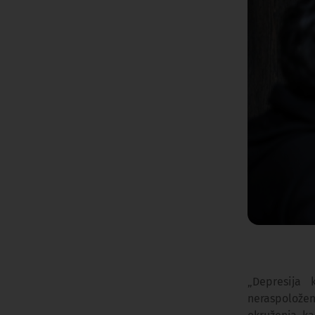
„Depresija 
neraspoložen