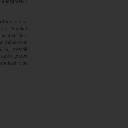
ja razumeju i
rtnerstvu sa
atz. Projekat
 javnosti da o
a psihološke
 koji postoji
okupio gotovo
abeležili više