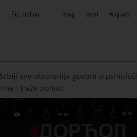
Šta radimo
Blog
Vesti
Nagrade
Srbiji sve otvorenije govore o psiholo
ima i traže pomoć