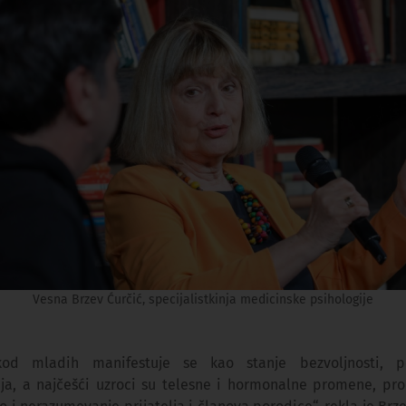
Vesna Brzev Ćurčić, specijalistkinja medicinske psihologije
kod mladih manifestuje se kao stanje bezvoljnosti, po
ja, a najčešći uzroci su telesne i hormonalne promene, pr