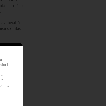
ev Ćurčić. Ona
ada je reč o
ć.
savetovalištu
enica da mladi
ću
ajtu i
e i
m".
kom na