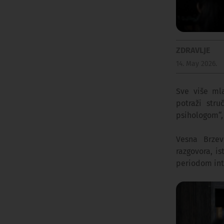
ZDRAVLJE
14. May 2026.
Sve više ml
potraži str
psihologom“,
Vesna Brzev
razgovora, i
periodom int