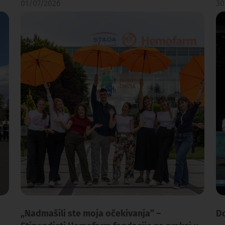
01/07/2026
30
„Nadmašili ste moja očekivanja” –
Do