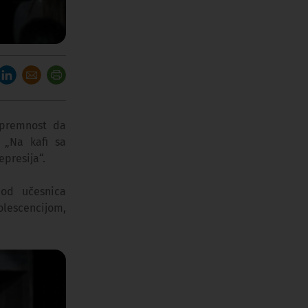
spremnost da
 „Na kafi sa
presija“.
 od učesnica
olescencijom,