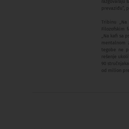
razgovaraju 
prevaziđu“, p
Tribinu „Na
Filozofskim 
„Na kafi sa p
mentalnom z
tegobe ne po
rešenje ukol
90 stručnjaka
od milion pr