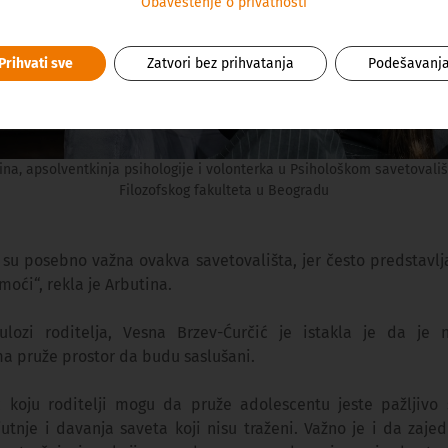
Obaveštenje o privatnosti
Prihvati sve
Zatvori bez prihvatanja
Podešavanj
ina, apsolventkinja psihologije i volonterka u Psihološkom savetovali
Filozofskog fakulteta u Beogradu
 su posebno važna ovakva savetovališta, jer često predstavlja
moći“, rekla je Arbutina.
lozi roditelja, Vesna Brzev-Ćurčić je istakla je da je n
a pruže prostor da budu saslušani.
koju roditelji mogu da pruže adolescentu jeste pažljivo 
jutnje i davanja saveta koji nisu traženi. Važno je i da zaj