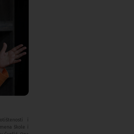
tištenosti i
omena škole i