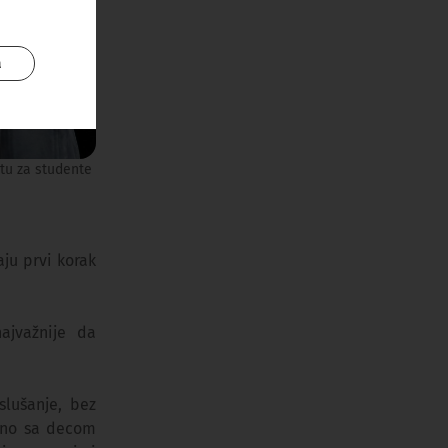
a
štu za studente
ju prvi korak
ajvažnije da
slušanje, bez
edno sa decom