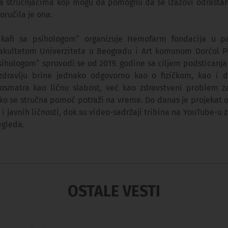
sa stručnjacima koji mogu da pomognu da se izazovi odrastan
oručila je ona.
 kafi sa psihologom“ organizuje Hemofarm fondacija u pa
fakultetom Univerziteta u Beogradu i Art komunom Dorćol Pl
sihologom“ sprovodi se od 2019. godine sa ciljem podsticanja
dravlju brine jednako odgovorno kao o fizičkom, kao i d
smatra kao ličnu slabost, već kao zdravstveni problem za
iko se stručna pomoć potraži na vreme. Do danas je projekat 
 i javnih ličnosti, dok su video-sadržaji tribina na YouTube-u z
egleda.
OSTALE VESTI