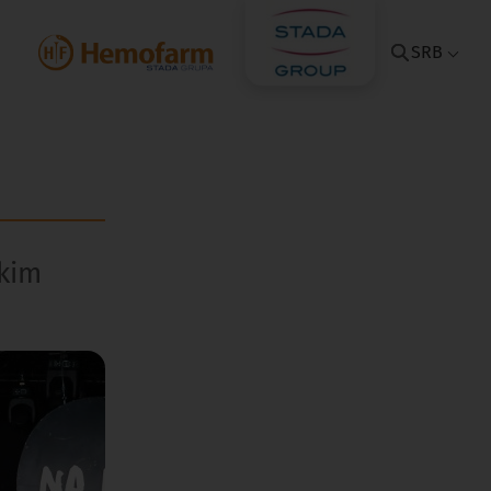
SRB
škim