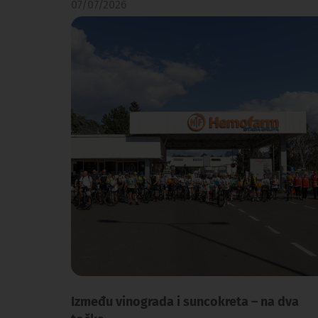
07/07/2026
Između vinograda i suncokreta – na dva