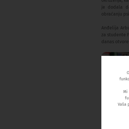
okruženja, ka
je dodala d
obraćanju ps
Anđelija Arb
za studente F
danas otvore
O
funkc
Mi
fu
Vaša 