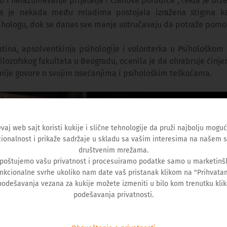
o i nerazumevanje prijatelja i članova porodice“, rekla je Brz
a je nekada među mladima postojala izražena stigma k
ihologu, dok se danas sve manje ustručavaju da potraže pomo
utina, apsolventkinja psihologije i volonterka u Psihološkom 
ilozofskog fakulteta u Beogradu, ocenila je da ohrabruje činj
nije govore o svojim osećanjima i psihološkim teškoćama.
vaj web sajt koristi kukije i slične tehnologije da pruži najbolju mogu
ionalnost i prikaže sadržaje u skladu sa vašim interesima na našem s
društvenim mrežama.
 poštujemo vašu privatnost i procesuiramo podatke samo u marketinšk
nkcionalne svrhe ukoliko nam date vaš pristanak klikom na "Prihvata
podešavanja vezana za kukije možete izmeniti u bilo kom trenutku kli
podešavanja privatnosti.